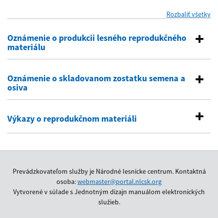
Rozbaliť všetky
se
Oznámenie o produkcii lesného reprodukčného
materiálu
Oznámenie o skladovanom zostatku semena a
osiva
Výkazy o reprodukčnom materiáli
Prevádzkovateľom služby je Národné lesnícke centrum. Kontaktná
osoba:
webmaster@portal.nlcsk.org
Vytvorené v súlade s Jednotným dizajn manuálom elektronických
služieb.